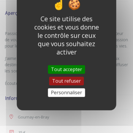
Aperçu
Ce site utilise des
cookies et vous donne
Passionné par la radio depuis l'âge de mes 11 ans, j'ai à cœur
le contrôle sur ceux
de vous écouter, vous partager et vous transmettre ma passion
que vous souhaitez
pour le son, les gens et les histoires extraordinaires de nos vies.
activer
J'aime prendre du son, interviewer des gens incroyables aux
destins exceptionnels. A la radio, je suis en direct pour rediffuser
Tout accepter
les sons que j'ai enregistré.
Tout refuser
Personnaliser
Informations
Gournay-en-Bray
35 €