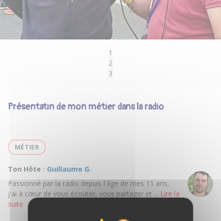
1
2
3
Présentatin de mon métier dans la radio
MÉTIER
Ton Hôte :
Guillaume G.
Passionné par la radio depuis l'âge de mes 11 ans,
j'ai à cœur de vous écouter, vous partager et ...
Lire la
suite