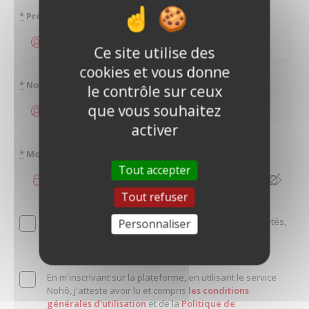
*
Prénom
Ce site utilise des
cookies et vous donne
*
Nom
le contrôle sur ceux
que vous souhaitez
activer
*
Mot de passe
Tout accepter
Tout refuser
Je souhaite découvrir en avant-première les nouveautés,
Personnaliser
les annonces coup de coeur et bénéficier des offres
exclusives en m'inscrivant à la newsletter.
En m'inscrivant sur la plateforme, en utilisant le service
Nohô, j'atteste avoir lu et compris
les conditions
générales d'utilisation
et de la
Politique de