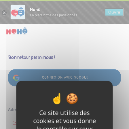
Panneau de gestion des cookies
Nohô
Ouvrir
La plateforme des passionnés
Bon retour parmi nous !
CONNEXION AVEC GOOGLE
ou
Adresse e-mail
Ce site utilise des
cookies et vous donne
le contrôle sur ceux