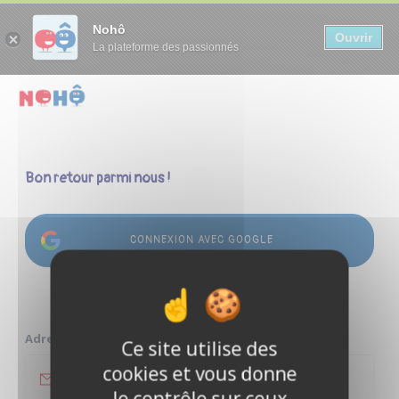
Panneau de gestion des cookies
Nohô
Ouvrir
La plateforme des passionnés
Bon retour parmi nous !
CONNEXION AVEC GOOGLE
ou
Adresse e-mail
Ce site utilise des
cookies et vous donne
le contrôle sur ceux