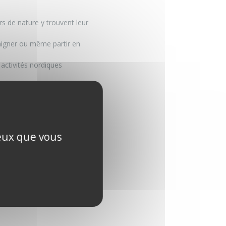
rs de nature y trouvent leur
baigner ou même partir en
 activités nordiques
.
ceux que vous