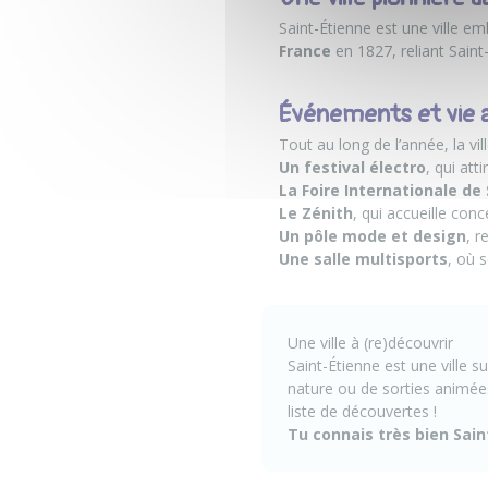
Saint-Étienne est une ville em
France
en 1827, reliant Saint-
Événements et vie 
Tout au long de l’année, la v
Un festival électro
, qui at
La Foire Internationale de
Le Zénith
, qui accueille con
Un pôle mode et design
, r
Une salle multisports
, où 
Une ville à (re)découvrir
Saint-Étienne est une ville 
nature ou de sorties animées
liste de découvertes !
Tu connais très bien Sai