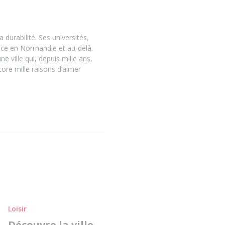
 durabilité. Ses universités,
ence en Normandie et au-delà.
 ville qui, depuis mille ans,
ncore mille raisons d’aimer
Loisir
Découvre la ville