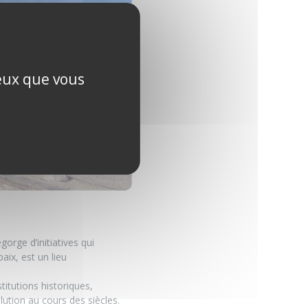
ceux que vous
orge d’initiatives qui
aix, est un lieu
titutions historiques,
lution au cours des siècles.