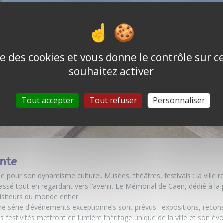
ise des cookies et vous donne le contrôle sur 
souhaitez activer
Tout accepter
Tout refuser
Personnaliser
ante
 pour son dynamisme culturel. Musées, théâtres, festivals : la ville reg
ssé tout en regardant vers l’avenir. Le Mémorial de Caen, dédié à la p
isiteurs du monde entier.
une série d’événements exceptionnels sont prévus : expositions, recons
 festivités mettront en lumière l’héritage unique de la ville et son évo