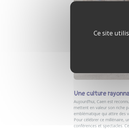
Ce site util
Une culture rayonn
Aujourd’hui, Caen est reconnue
mettent en valeur son riche pa
emblématique qui attire des v
Pour célébrer ce millénaire, 
conférences et spectacles. Ces