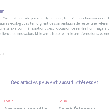
ir
 Caen est une ville jeune et dynamique, tournée vers l’innovation et la
itiatives écologiques témoignent de son ambition de rester une référ
u’une simple commémoration : c’est l’occasion de rendre hommage à une
ésilience et innovation. Mille ans d’histoire, mille ans d’émotions, et e
6h44
Ces articles peuvent aussi t'intéresser
Loisir
Loisir
Amiens : une ville
Saint-Étienne :