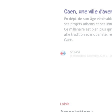
Caen, une ville d’aven
En dépit de son âge vénérable,
ses projets urbains et ses in
Ce millénaire est bien plus q
allie tradition et modernité, r
Caen.
de Nohô
le Mercredi 03 Décembre 2025 à 1
Loisir
Association :