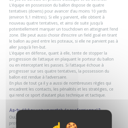
L’équipe en possession du ballon dispose de quatre
tentatives (downs) pour avancer d’au moins 10 yards
(environ 9,1 mètres). Si elle y parvient, elle obtient à
nouveau quatre tentatives, et ainsi de suite jusqu’à
potentiellement marquer un touchdown en atteignant l’end
zone. Elle peut aussi choisir d’inscrire un field goal en tirant
le ballon au pied entre les poteaux, si elle ne parvient pas à
aller jusqu’à l’en-but.
L’équipe en défense, quant à elle, tente de stopper la
progression de l’attaque en plaquant le porteur du ballon
ou en interceptant les passes. Si l’attaque échoue à
progresser sur ses quatre tentatives, la possession du
ballon est rendue à l’adversaire.
En plus de tout ça il y a aussi de nombreuses règles qui
encadrent les contacts, les pénalités et les stratégies, ce
qui rend ce sport d’autant plus technique et tactique.
As-tu déjà pu voir un match de professionnel ?
Oui, j’ai déjà eu l’occasion d’assister à un match
professionnel, c’était à Londres, lors d’une rencontre de