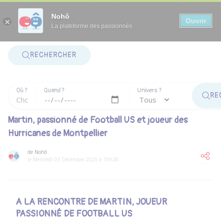
Panneau de gestion des cookies
Nohô
Ouvrir
La plateforme des passionnés
RECHERCHER
Où ?
Quand ?
Univers ?
RE
Martin, passionné de Football US et joueur des
Hurricanes de Montpellier
de Nohô
le Mercredi 03 Décembre 2025 à 15h28
A LA RENCONTRE DE MARTIN, JOUEUR
PASSIONNÉ DE FOOTBALL US