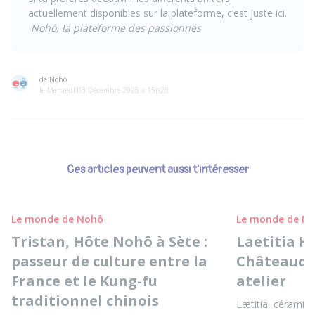
actuellement disponibles sur la plateforme, c’est juste
ici
.
Nohô, la plateforme des passionnés
de Nohô
le Mercredi 03 Décembre 2025 à 15h28
Ces articles peuvent aussi t'intéresser
Le monde de Nohô
Le monde de N
Tristan, Hôte Nohô à Sète :
Laetitia H
passeur de culture entre la
Châteaudu
France et le Kung-fu
atelier
traditionnel chinois
Lætitia, céramis