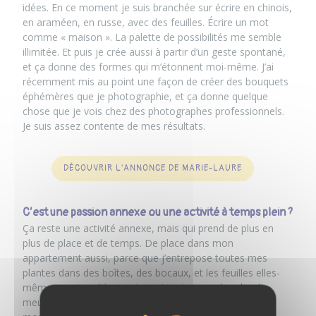
idées. En ce moment je suis branchée sur écrire en chinois,
en araméen, en russe, avec des feuilles. Écrire un mot
comme « maison ». La palette de possibilités me semble
illimitée. Et puis je crée aussi à partir d’un geste spontané,
et ça donne des formes qui m’étonnent moi-même. J’ai
récemment mis au point une façon de créer des bouquets
éphémères que je photographie, et ça donne quelque
chose que je vois chez des photographes professionnels.
Je suis assez contente de mes résultats.
DÉCOUVRIR L'ANNONCE DE MARIE-LAURE
C’est une passion annexe ou une activité à temps plein ?
Ça reste une activité annexe, mais qui prend de plus en
plus de place et de temps. De place dans mon
appartement aussi, parce que j’entrepose toutes mes
plantes dans des boîtes, des bocaux, et les feuilles elles-
mêmes sont repliées en trois. Je suis en recherche de
meubles adéquats pour stocker aussi tous les posters