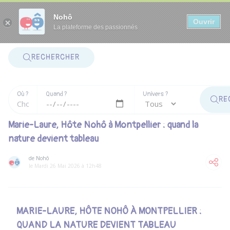
Panneau de gestion des cookies
Nohô
Ouvrir
La plateforme des passionnés
RECHERCHER
Où ?
Quand ?
Univers ?
RE
Marie-Laure, Hôte Nohô à Montpellier : quand la
nature devient tableau
de Nohô
le Mardi 26 Mai 2026 à 12h48
MARIE-LAURE, HÔTE NOHÔ À MONTPELLIER :
QUAND LA NATURE DEVIENT TABLEAU