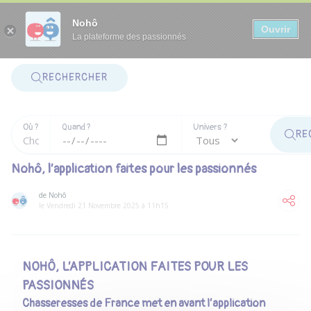
Panneau de gestion des cookies
Nohô
Ouvrir
La plateforme des passionnés
RECHERCHER
Où ?
Quand ?
Univers ?
RE
Nohô, l’application faites pour les passionnés
de Nohô
le Vendredi 21 Novembre 2025 à 11h15
NOHÔ, L’APPLICATION FAITES POUR LES
PASSIONNÉS
Chasseresses de France met en avant l’application