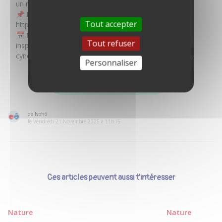
un réseau engagé.
📌
Inscription gratuite mais obligatoire
:
Tout accepter
http://bit.ly/4frk9KK
📅
RDV le 25 août à 19h
pour un temps d’échange
Tout refuser
inspirant et constructif autour des nouvelles pratiques
cynégétiques, orchestré par
Chasseresses de France
.
Personnaliser
NE PAS LOUPER LE WEBINAIRE !
de Nohô
le Vendredi 21 Novembre 2025 à 11h15
Ces articles peuvent aussi t'intéresser
Nature
Nature