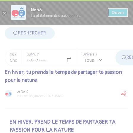
Panneau de gestion des cookies
Nohô
Ouvrir
La plateforme des passionnés
RECHERCHER
Où ?
Quand ?
Univers ?
RE
En hiver, tu prends le temps de partager ta passion
pour la nature
de Nohô
le Lundi 05 Janvier 2026 à 15h39
EN HIVER, PREND LE TEMPS DE PARTAGER TA
PASSION POUR LA NATURE