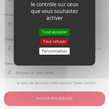
le contrôle sur ceux
que vous souhaitez
*
E-mail
activer
Tout accepter
*
Objet
Tout refuser
Personnaliser
*
Message
ENVOYER MON MESSAGE