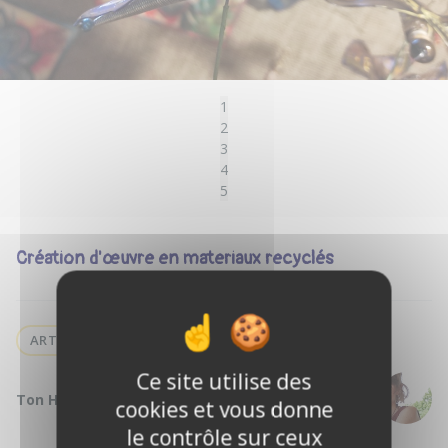
1
2
3
4
5
Création d'œuvre en materiaux recyclés
ART
Ce site utilise des
Ton Hôte :
Delphine C.
cookies et vous donne
le contrôle sur ceux