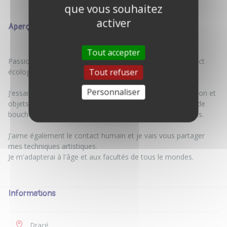
que vous souhaitez
activer
Aperçu
Tout accepter
Passionné par la création artistique et soucieuse de l'impact
Tout refuser
écologique de l'activité humaine.
Personnaliser
J'essaie de joindre l'utile à l'agréable en innovant : décoration et
objets diverses à partir plastique de bouteilles plastiques, de
bouchons en liège, de vieux fil électrique, de chutes de bois.
J'aime également le contact humain et je vais vous partager
mes techniques artistiques.
Je m'adapterai à l'âge et aux facultés de tous le mondes.
Informations
Dracé